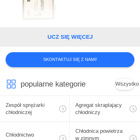
KONTROLA
JAKOŚCI
SKONTAKTUJ
UCZ SIĘ WIĘCEJ
SIĘ
Z
SKONTAKTUJ SIĘ Z NAMI!
NAMI
AKTUALNOŚCI
popularne kategorie
Wszystko
POPROSIĆ
Zespół sprężarki
Agregat skraplający
O
chłodniczej
chłodniczy
WYCENĘ
Chłodnica powietrza
Chłodnictwo
w zimnym