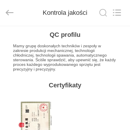
Xuefeng
Refrigeration
Engineering
Kontrola jakości
Co.
Ltd..
All
Rights
Reserved.
DOM
QC profilu
Mamy grupę doskonałych techników i zespoły w
PRODUKTY
zakresie produkcji mechanicznej, technologii
chłodniczej, technologii spawania, automatycznego
sterowania.
Ściśle sprawdzić, aby upewnić się, że każdy
proces każdego wyprodukowanego sprzętu jest
O
precyzyjny i precyzyjny.
NAS
Certyfikaty
WYCIECZKA
PO
FABRYCE