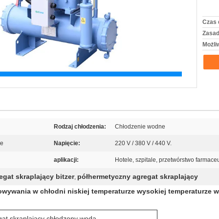
Czas 
Zasad
Możli
Rodzaj chłodzenia:
Chłodzenie wodne
ie
Napięcie:
220 V / 380 V / 440 V.
aplikacji:
Hotele, szpitale, przetwórstwo farmaceu
gat skraplający bitzer
półhermetyczny agregat skraplający
,
owywania w chłodni niskiej temperaturze wysokiej temperaturze
at skraplający
chłodzony wodą