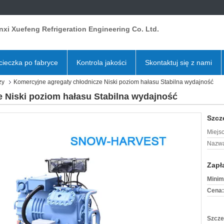
xi Xuefeng Refrigeration Engineering Co. Ltd.
ieczka po fabryce
Kontrola jakości
Skontaktuj się z nami
zy
Komercyjne agregaty chłodnicze Niski poziom hałasu Stabilna wydajność
 Niski poziom hałasu Stabilna wydajność
Szcz
Miejs
Nazwa
Zapł
Minim
Cena:
Szcze