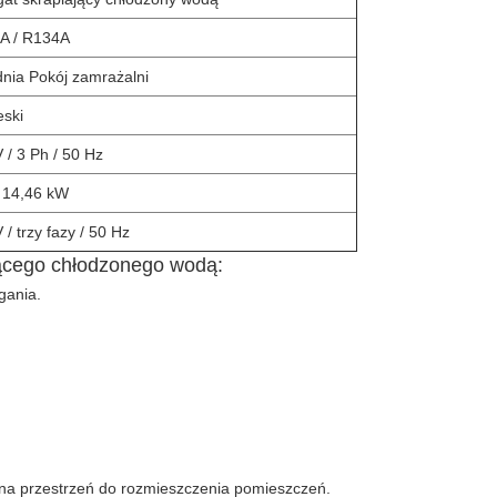
A / R134A
nia Pokój zamrażalni
eski
 / 3 Ph / 50 Hz
~ 14,46 kW
 / trzy fazy / 50 Hz
ącego chłodzonego wodą:
gania.
na przestrzeń do rozmieszczenia pomieszczeń.