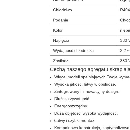
Chłodziwo
R404
Podanie
Chłod
Kolor
niebi
Napięcie
380 V
Wydajność chłodnicza
2,2 
Zasilacz
380 V
Cechą naszego agregatu skraplaj
Więcej modeli spełniających Twoje wyma
Wysoka jakość, łatwy w obsłudze.
Zintegrowany i innowacyjny design.
Dłuższa żywotność.
Energooszczędny.
Duża objętość, wysoka wydajność.
Łatwy i szybki montaż.
Kompaktowa konstrukcja, zoptymalizowa