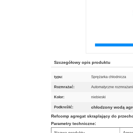
Szczegółowy opis produktu
typu:
Sprężarka chłodnicza
Rozmrażać:
Automatyczne rozmrażan
Kolor:
niebieski
chłodzony wodą agre
Podkreślić:
Refcomp agregat skraplający do przech
Parametry techniczne:
Nazwa produktu
Agreg