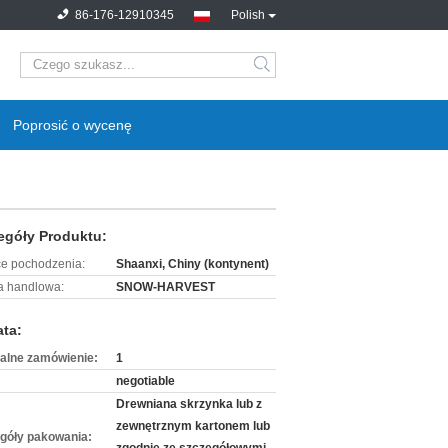
86-176-12910345
Polish
search
Poprosić o wycenę
egóły Produktu:
ce pochodzenia:
Shaanxi, Chiny (kontynent)
 handlowa:
SNOW-HARVEST
ata:
alne zamówienie:
1
negotiable
Drewniana skrzynka lub z
zewnętrznym kartonem lub
góły pakowania: