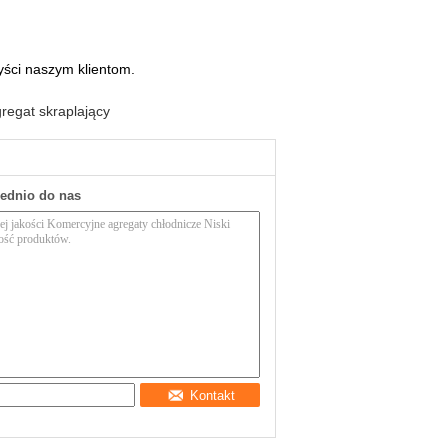
ści naszym klientom.
regat skraplający
rednio do nas
Kontakt