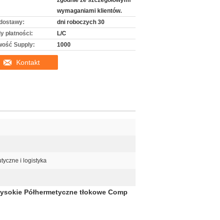
zgodnie ze szczegółowymi
wymaganiami klientów.
dostawy:
dni roboczych 30
y płatności:
L/C
wość Supply:
1000
Kontakt
tyczne i logistyka
 wysokie Półhermetyczne tłokowe Comp