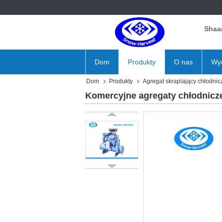
Shaan
Dom
Produkty
O nas
Wyc
Dom
Produkty
Agregat skraplający chłodnic
Komercyjne agregaty chłodnicze