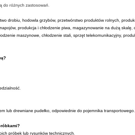
ą do różnych zastosowań.
órstwo drobiu, hodowla grzybów, przetwórstwo produktów rolnych, produk
 napojów, produkcja i chłodzenie piwa, magazynowanie na dużą skalę,
odzenie maszynowe, chłodzenie stali, sprzęt telekomunikacyjny, produk
wą?
edzialność.
em lub drewniane pudełko, odpowiednie do pojemnika transportowego.
próbkami?
ich próbek lub rysunków technicznych.