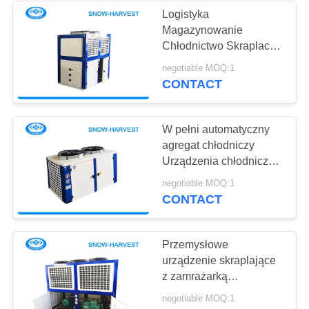
Logistyka
Magazynowanie
10
Chłodnictwo Skraplacz
2-15HP Moc pobierana
negotiable MOQ:1
Chłodnia warzywna
przez sprężarkę
CONTACT
W pełni automatyczny
agregat chłodniczy
Urządzenia chłodnicze
w chłodnych
7
negotiable MOQ:1
pomieszczeniach
CONTACT
Mini Chłodnia
Przemysłowe
urządzenie skraplające
z zamrażarką
Antykorozyjne Mocna
negotiable MOQ:1
obudowa Długa