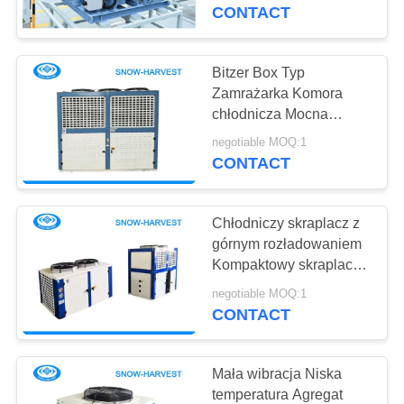
KONTROLA
ciśnienia
CONTACT
JAKOŚCI
Bitzer Box Typ
12
SKONTAKTUJ
Zamrażarka Komora
Chłodnictwo
chłodnicza Mocna
SIĘ
obudowa ze stali
przemysłowe
negotiable MOQ:1
Z
ocynkowanej
CONTACT
NAMI
Chłodniczy skraplacz z
AKTUALNOŚCI
górnym rozładowaniem
Kompaktowy skraplacz z
15
zimnym powietrzem
POPROSIĆ
negotiable MOQ:1
Chłodnica powietrza
CONTACT
O
w zimnym
WYCENĘ
Mała wibracja Niska
pomieszczeniu
temperatura Agregat