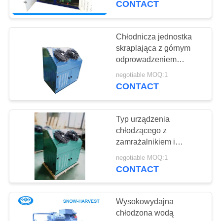
CONTACT
żywotność
5
Prefabrykowany
Chłodnicza jednostka
skraplająca z górnym
zimny pokój
odprowadzeniem
Obudowa ze stali
negotiable MOQ:1
ocynkowanej na
CONTACT
niebiesko
Typ urządzenia
7
chłodzącego z
zamrażalnikiem i
Logistyka Chłodnia
skrzynią z całkowicie
negotiable MOQ:1
hermetyczną sprężarką
CONTACT
spiralną
Wysokowydajna
chłodzona wodą