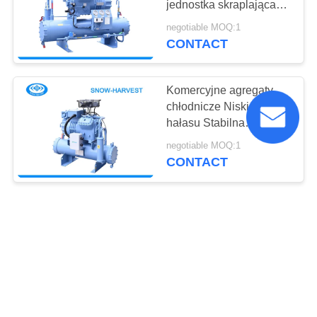
jednostka skraplająca
5
Bitzer Automatyczne
negotiable MOQ:1
Panele dachowe do
odszranianie
CONTACT
chłodni
Komercyjne agregaty
chłodnicze Niski poziom
hałasu Stabilna
wydajność
negotiable MOQ:1
CONTACT
0
Witryna chłodnicza
Hotelowa restauracja
Hermetyczna jednostka
kondensacyjna Duża
objętość Łatwa w
negotiable MOQ:1
obsłudze
CONTACT