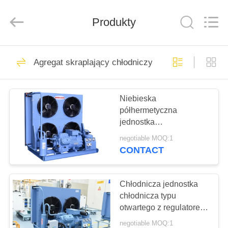
Xuefeng
Refrigeration
Engineering
Produkty
Co.
Ltd..
All
Rights
Reserved.
DOM
15
Agregat skraplający chłodniczy
Zespół sprężarki
PRODUKTY
chłodniczej
Niebieska
półhermetyczna
O
jednostka
NAS
kondensacyjna Wysoka
negotiable MOQ:1
wydajność Głośność i
CONTACT
stabilność
19
WYCIECZKA
Agregat skraplający
PO
Chłodnicza jednostka
chłodnicza typu
FABRYCE
chłodniczy
otwartego z regulatorem
wysokiego i niskiego
negotiable MOQ:1