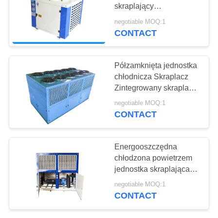
SITEMAP
skraplający
Oszczędzanie energii
negotiable MOQ:1
Łatwa obsługa
PRIVACY
CONTACT
3
POLICY
Chłodnica wyparna
Półzamknięta jednostka
chłodnicza Skraplacz
Zintegrowany skraplacz
chłodniczy typu U
negotiable MOQ:1
CONTACT
13
Energooszczędna
Skraplacz
chłodzona powietrzem
jednostka skraplająca
chłodzony
Kompaktowa
negotiable MOQ:1
konstrukcja o dużej
powietrzem
CONTACT
objętości