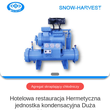
Xuefeng
Refrigeration
Engineering
Co.
Ltd..
All
Rights
Reserved.
DOM
PRODUKTY
O
NAS
WYCIECZKA
PO
Agregat skraplający chłodniczy
FABRYCE
Hotelowa restauracja Hermetyczna
jednostka kondensacyjna Duża