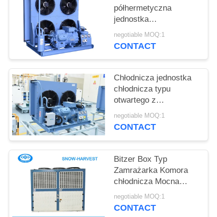
SITEMAP
półhermetyczna
jednostka
kondensacyjna
PRIVACY
negotiable MOQ:1
Wysoka wydajność
CONTACT
POLICY
Głośność i stabilność
Chłodnicza jednostka
chłodnicza typu
otwartego z
regulatorem wysokiego
negotiable MOQ:1
i niskiego ciśnienia
CONTACT
Bitzer Box Typ
Zamrażarka Komora
chłodnicza Mocna
obudowa ze stali
negotiable MOQ:1
ocynkowanej
CONTACT