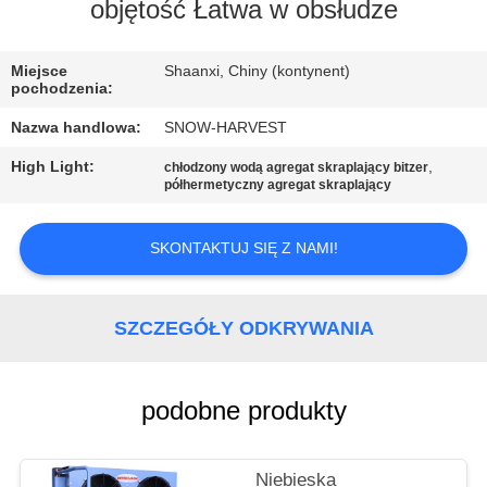
KONTROLA
objętość Łatwa w obsłudze
JAKOŚCI
Miejsce
Shaanxi, Chiny (kontynent)
pochodzenia:
SKONTAKTUJ
Nazwa handlowa:
SNOW-HARVEST
SIĘ
High Light:
,
chłodzony wodą agregat skraplający bitzer
Z
półhermetyczny agregat skraplający
NAMI
SKONTAKTUJ SIĘ Z NAMI!
AKTUALNOŚCI
SZCZEGÓŁY ODKRYWANIA
POPROSIĆ
O
podobne produkty
WYCENĘ
Niebieska